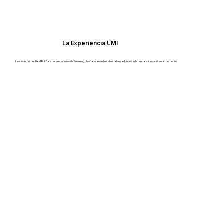
La Experiencia UMI
Umi es el primer Hand Roll Bar contemporaneo de Panama, diseñado alreadeor de una barra donde cada preparacion se sirve al momento