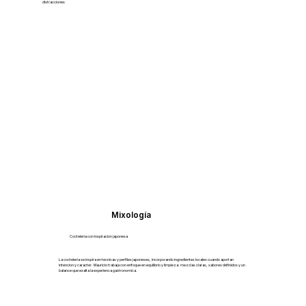
distracciones
Mixología
Cocteleria con inspiracion japonesa
La cocteleria se inspira en tecnicas y perfiles japoneses, incorporando ingredientes locales cuando aportan
intencion y caracter. Mauricio trabaja con enfoque en equilibrio y limpieza: mezclas claras, sabores definidos y un
balance que exalta la experienca gastronomica.