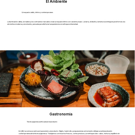
El Ambiente
Un espacio calido, intimo y contemporaneo
La iluminación cálida, la madera y los contrastes marcados crean un espacio íntimo con carácter propio. La barra, el diseño y la textura se integran para formar una
atmósfera moderna y envolvente, pensada para disfrutar la experiencia con enfoque e intensidad.
Gastronomía
Técnica japonesa enfocada en el producto
En UMI, la cocina se centra en la precisión y el producto. Nigiris, hand-rolls y preparaciones al momento reflejan una interpretación
contemporánea de la técnica japonesa. Trabajamos con insumos frescos, cortes precisos y un enfoque claro: sabor, textura y equilibrio sin